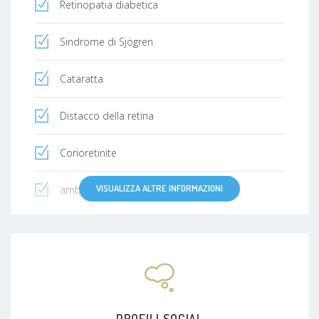
Retinopatia diabetica
Sindrome di Sjögren
Cataratta
Distacco della retina
Corioretinite
VISUALIZZA ALTRE INFORMAZIONI
ambliopia
Neurite ottica
Herpes simplex
Cheratocono
PROFILI SOCIAL