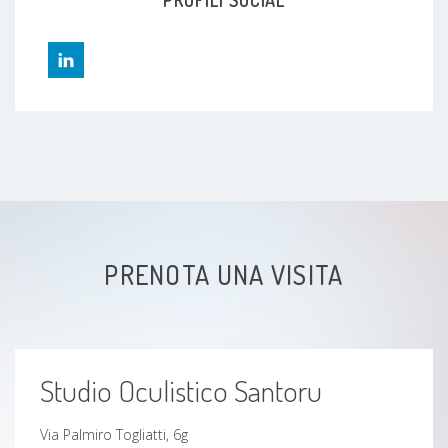
Congiuntivite
Orzaiolo
Degenerazione maculare
Miopia
Cheratite
PRENOTA UNA VISITA
Astigmatismo
Glaucoma
Studio Oculistico Santoru
calazio
Via Palmiro Togliatti, 6g
Occhio secco