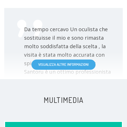
Da tempo cercavo Un oculista che
sostituisse il mio e sono rimasta
molto soddisfatta della scelta , la
visita è stata molto accurata con
spiegazioni esaustive . Il Dott
VISUALIZZA ALTRE INFORMAZIONI
Santoru è un ottimo professionista
e anche gentile cosa non
trascurabile .
MULTIMEDIA
Paziente