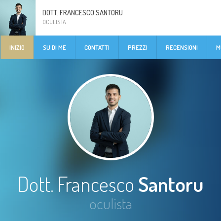
DOTT. FRANCESCO SANTORU
OCULISTA
INIZIO
SU DI ME
CONTATTI
PREZZI
RECENSIONI
M
Dott. Francesco
Santoru
oculista