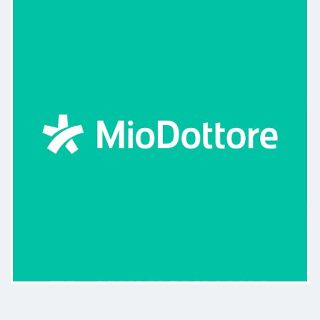
Nessuna fretta, scrupoloso in ogni
dettaglio.Lo studio e ben
attrezzato e il dottor francesco mi
ha spiegato il problema dandomi
anche dei consigli.Molto
professionale.
Paziente